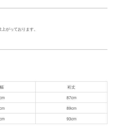
仕上がっております。
幅
裄丈
cm
87cm
cm
89cm
cm
93cm