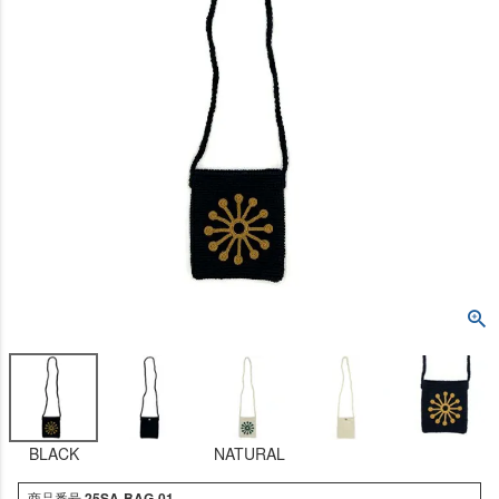
BLACK
NATURAL
商品番号
25SA-BAG-01