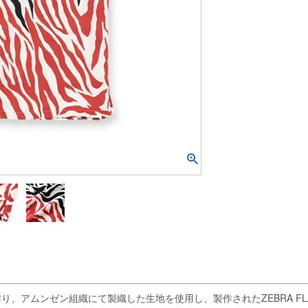
ムンゼン組織にて製織した生地を使用し、製作されたZEBRA FLAME P