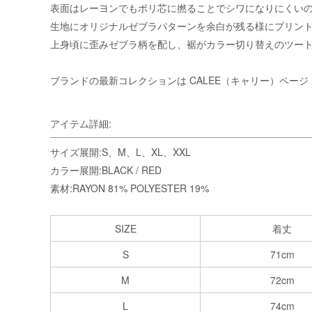
表面はレーヨンでもポリ芯に撚ることでシワになりにくい
生地にオリジナルゼブラパターンを余白が残る様にプリン
上身頃に歪みゼブラ柄を配し、裾がカラー切り替えのツー
ブランドの最新コレクションは
CALEE（キャリー）ページ
アイテム詳細:
サイズ展開:S、M、L、XL、XXL
カラー展開:BLACK / RED
素材:RAYON 81% POLYESTER 19%
SIZE
着丈
S
71cm
M
72cm
L
74cm