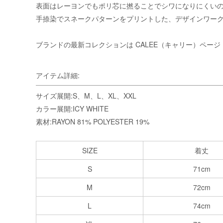
表面はレーヨンでもポリ芯に撚ることでシワになりにくい
手捺染でスネークパターンをプリントした、デザインワー
ブランドの最新コレクションは
CALEE（キャリー）ページ
アイテム詳細:
サイズ展開:S、M、L、XL、XXL
カラー展開:ICY WHITE
素材:RAYON 81% POLYESTER 19%
SIZE
着丈
S
71cm
M
72cm
L
74cm