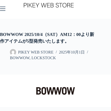
コ
ン
テ
ン
ツ
へ
ス
BOWWOW 2025/10/4（SAT）AM12：00より新
キ
作アイテムが5型発売いたします。
ッ
プ
PIKEY WEB STORE
2025年10月1日
BOWWOW
,
LOCKSTOCK