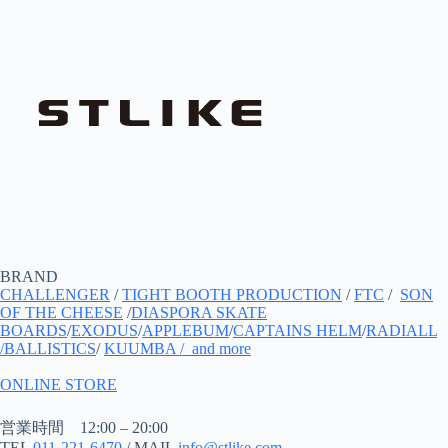
BRAND
CHALLENGER
/
TIGHT BOOTH PRODUCTION
/
FTC
/
SON
OF THE CHEESE
/
DIASPORA SKATE
BOARDS
/
EXODUS
/
APPLEBUM
/
CAPTAINS HELM
/
RADIALL
/
BALLISTICS
/
KUUMBA
/ and more
ONLINE STORE
営業時間 12:00 – 20:00
TEL
011-221-6470
/ MAIL
info@stlike.com