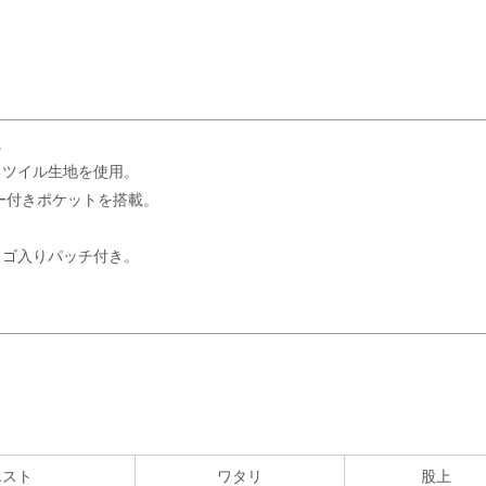
。
るツイル生地を使用。
ー付きポケットを搭載。
ロゴ入りパッチ付き。
エスト
ワタリ
股上