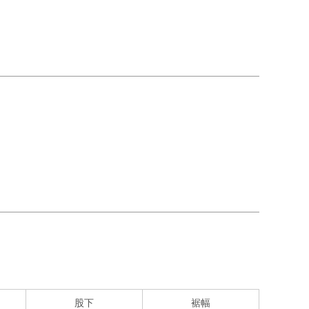
股下
裾幅