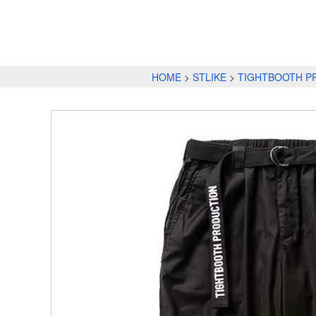
HOME
STLIKE
TIGHTBOOTH P