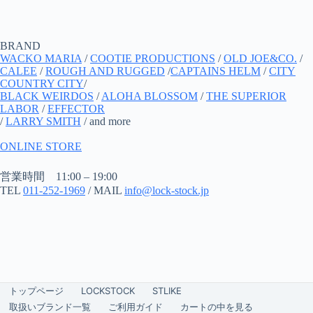
BRAND
WACKO MARIA
/
COOTIE PRODUCTIONS
/
OLD JOE&CO.
/
CALEE
/
ROUGH AND RUGGED
/
CAPTAINS HELM
/
CITY
COUNTRY CITY
/
BLACK WEIRDOS
/
ALOHA BLOSSOM
/
THE SUPERIOR
LABOR
/
EFFECTOR
/
LARRY SMITH
/ and more
ONLINE STORE
営業時間 11:00 – 19:00
TEL
011-252-1969
/ MAIL
info@lock-stock.jp
トップページ
LOCKSTOCK
STLIKE
取扱いブランド一覧
ご利用ガイド
カートの中を見る