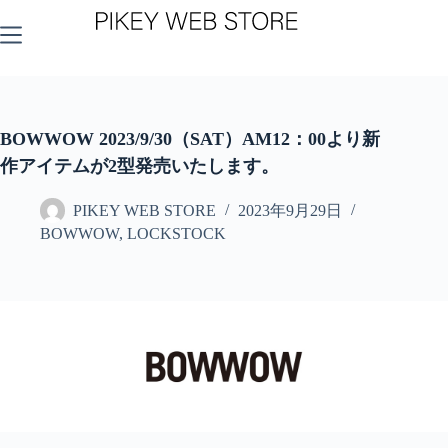
コ
ン
テ
ン
ツ
へ
ス
BOWWOW 2023/9/30（SAT）AM12：00より新
キ
作アイテムが2型発売いたします。
ッ
プ
PIKEY WEB STORE
2023年9月29日
BOWWOW
,
LOCKSTOCK