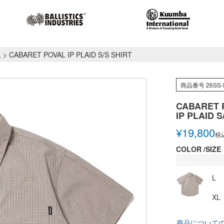
L
CABARET POVAL IP PLAID S/S SHIRT
商品番号
26SS-
CABARET 
IP PLAID S
¥
19,800
税
COLOR
SIZE
L
XL
商品について