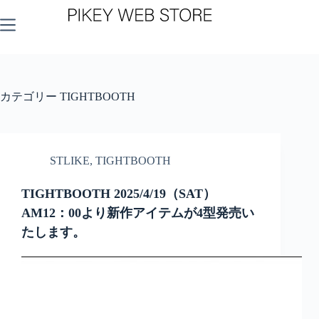
コ
ン
テ
ン
ツ
へ
ス
カテゴリー
TIGHTBOOTH
キ
ッ
プ
STLIKE
,
TIGHTBOOTH
TIGHTBOOTH 2025/4/19（SAT）
AM12：00より新作アイテムが4型発売い
たします。