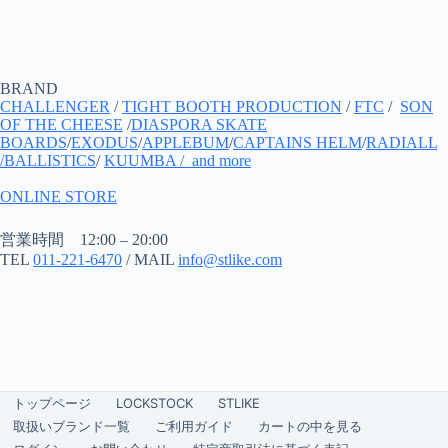
BRAND
CHALLENGER
/
TIGHT BOOTH PRODUCTION
/
FTC
/
SON
OF THE CHEESE
/
DIASPORA SKATE
BOARDS
/
EXODUS
/
APPLEBUM
/
CAPTAINS HELM
/
RADIALL
/
BALLISTICS
/
KUUMBA
/ and more
ONLINE STORE
営業時間 12:00 – 20:00
TEL
011-221-6470
/ MAIL
info@stlike.com
トップページ
LOCKSTOCK
STLIKE
取扱いブランド一覧
ご利用ガイド
カートの中を見る