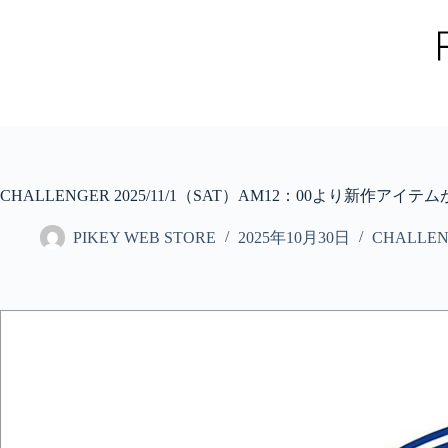
コ
ン
テ
ン
ツ
へ
ス
キ
ッ
CHALLENGER 2025/11/1（SAT）AM12：00より新作ア
プ
PIKEY WEB STORE
2025年10月30日
CHALLE