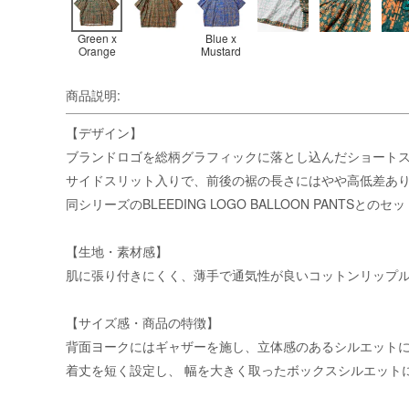
Green x
Blue x
Orange
Mustard
商品説明:
【デザイン】
ブランドロゴを総柄グラフィックに落とし込んだショート
サイドスリット入りで、前後の裾の⻑さにはやや高低差あ
同シリーズのBLEEDING LOGO BALLOON PANTSと
【生地・素材感】
肌に張り付きにくく、薄手で通気性が良いコットンリップ
【サイズ感・商品の特徴】
背面ヨークにはギャザーを施し、立体感のあるシルエット
着丈を短く設定し、 幅を大きく取ったボックスシルエット