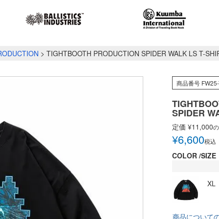
RODUCTION
TIGHTBOOTH PRODUCTION SPIDER WALK LS T-SHI
商品番号
FW25-
TIGHTBOO
SPIDER WA
定価
¥
11,000
の
¥
6,600
税込
COLOR
SIZE
XL
商品について