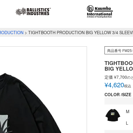
RODUCTION
TIGHTBOOTH PRODUCTION BIG YELLOW 3/4 SLEEV
商品番号
FW25-
TIGHTBOO
BIG YELLO
定価
¥
7,700
の
¥
4,620
税込
COLOR
SIZE
M
L