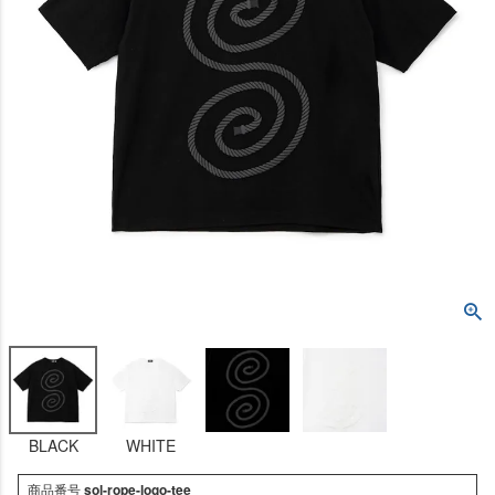
BLACK
WHITE
商品番号
sol-rope-logo-tee