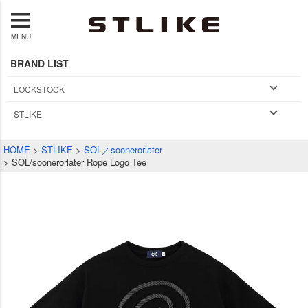
MENU
BRAND LIST
LOCKSTOCK
STLIKE
HOME
STLIKE
SOL／soonerorlater
SOL/soonerorlater Rope Logo Tee