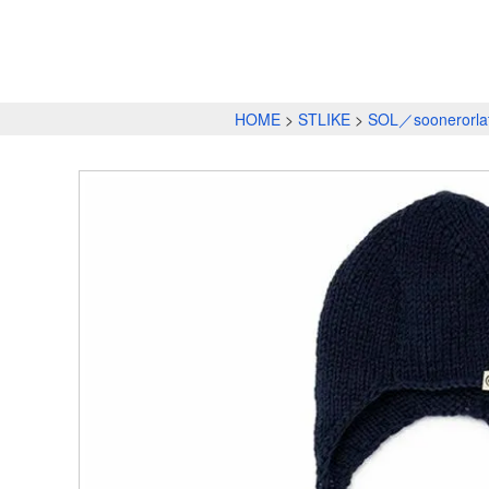
HOME
STLIKE
SOL／soonerorla