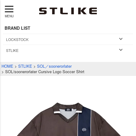
MENU
BRAND LIST
LOCKSTOCK
STLIKE
HOME
STLIKE
SOL／soonerorlater
SOL/soonerorlater Cursive Logo Soccer Shirt