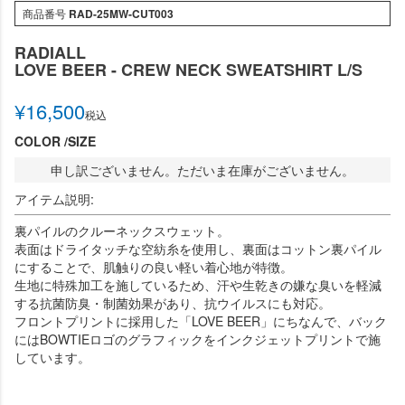
商品番号
RAD-25MW-CUT003
RADIALL
LOVE BEER - CREW NECK SWEATSHIRT L/S
¥
16,500
税込
COLOR
SIZE
申し訳ございません。ただいま在庫がございません。
アイテム説明:
裏パイルのクルーネックスウェット。
表面はドライタッチな空紡糸を使用し、裏面はコットン裏パイル
にすることで、肌触りの良い軽い着心地が特徴。
生地に特殊加工を施しているため、汗や生乾きの嫌な臭いを軽減
する抗菌防臭・制菌効果があり、抗ウイルスにも対応。
フロントプリントに採用した「LOVE BEER」にちなんで、バック
にはBOWTIEロゴのグラフィックをインクジェットプリントで施
しています。