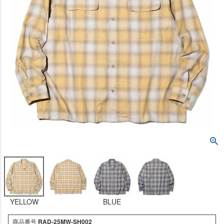
YELLOW
BLUE
商品番号
RAD-25MW-SH002