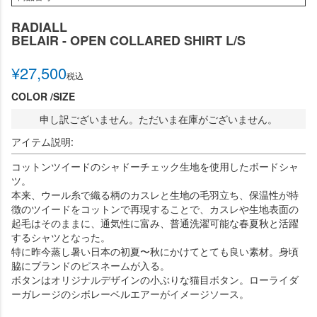
RADIALL
BELAIR - OPEN COLLARED SHIRT L/S
¥
27,500
税込
COLOR
SIZE
申し訳ございません。ただいま在庫がございません。
アイテム説明:
コットンツイードのシャドーチェック生地を使用したボードシャ
ツ。
本来、ウール糸で織る柄のカスレと生地の毛羽立ち、保温性が特
徴のツイードをコットンで再現することで、カスレや生地表面の
起毛はそのままに、通気性に富み、普通洗濯可能な春夏秋と活躍
するシャツとなった。
特に昨今蒸し暑い日本の初夏〜秋にかけてとても良い素材。身頃
脇にブランドのピスネームが入る。
ボタンはオリジナルデザインの小ぶりな猫目ボタン。ローライダ
ーガレージのシボレーベルエアーがイメージソース。