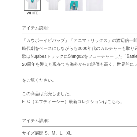
WHITE
アイテム説明:
「カウボーイビバップ」「アニマトリックス」の渡辺信一
時代劇をベースにしながらも2000年代のカルチャーも取り込んだごちゃ
歌はNujabesトラックにShing02をフューチャーした「Bat
20周年を迎えた現在でも海外からの評価も高く、世界的に
をご覧ください。
この商品は完売しました。
FTC（エフティーシー）最新コレクションはこちら。
アイテム詳細:
サイズ展開:S、M、L、XL