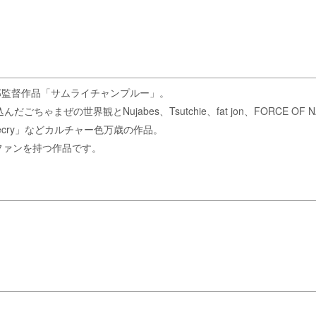
郎監督作品「サムライチャンプルー」。
まぜの世界観とNujabes、Tsutchie、fat jon、FORCE OF
tlecry」などカルチャー色万歳の作品。
ファンを持つ作品です。