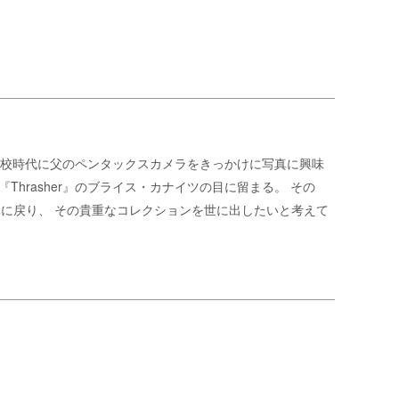
る。 高校時代に父のペンタックスカメラをきっかけに写真に興味
hrasher』のブライス・カナイツの目に留まる。 その
彼の元に戻り、 その貴重なコレクションを世に出したいと考えて