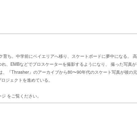
、ウッドストック育ち。中学前にベイエリアへ移り、スケートボードに夢中にな
、EMBなどでプロスケーターを撮影するようになり、 撮った写真が『T
は、『Thrasher』のアーカイブから80〜90年代のスケート写真が
在プロジェクトを進めている。
ージ
をご覧ください。