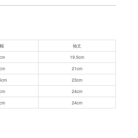
幅
袖丈
cm
19.5cm
cm
21cm
5cm
23cm
cm
24cm
cm
24cm