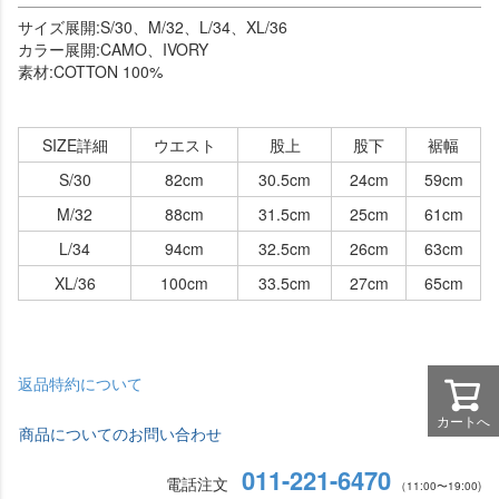
サイズ展開:S/30、M/32、L/34、XL/36
カラー展開:CAMO、IVORY
素材:COTTON 100%
SIZE詳細
ウエスト
股上
股下
裾幅
S/30
82cm
30.5cm
24cm
59cm
M/32
88cm
31.5cm
25cm
61cm
L/34
94cm
32.5cm
26cm
63cm
XL/36
100cm
33.5cm
27cm
65cm
返品特約について
カートへ
商品についてのお問い合わせ
011-221-6470
電話注文
（11:00〜19:00)