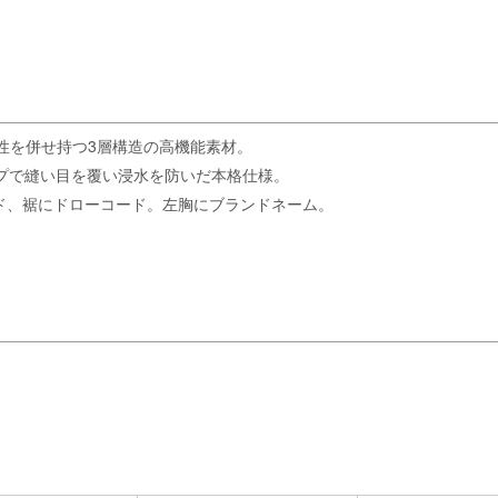
耐久性を併せ持つ3層構造の高機能素材。
ームテープで縫い目を覆い浸水を防いだ本格仕様。
フード、裾にドローコード。左胸にブランドネーム。