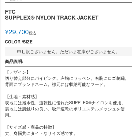
FTC
SUPPLEX®︎ NYLON TRACK JACKET
¥
29,700
税込
COLOR
SIZE
申し訳ございません。ただいま在庫がございません。
商品説明:
【デザイン】
切り替え部分にパイピング。左胸にワッペン。右胸にロゴ刺繍。
背面にブランドネーム。襟元には収納可能なフード。
【生地・素材感】
表地には撥水性、速乾性に優れたSUPPLEX®︎ナイロンを使用。
裏地には肌触りの良い、吸汗速乾のポリエステルメッシュを使
用。
【サイズ感・商品の特徴】
丈、身幅共にタイトなサイズ感です。