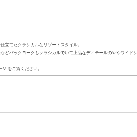
で仕立てたクラシカルなリゾートスタイル。
先などバックヨークもクラシカルでいて上品なディテールのややワイド
ージ
をご覧ください。