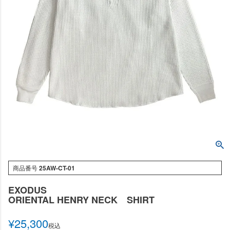
商品番号
25AW-CT-01
EXODUS
ORIENTAL HENRY NECK SHIRT
¥
25,300
税込