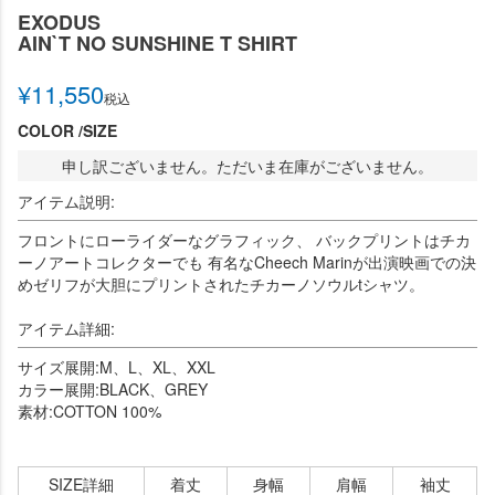
EXODUS
AIN`T NO SUNSHINE T SHIRT
¥
11,550
税込
COLOR
SIZE
申し訳ございません。ただいま在庫がございません。
アイテム説明:
フロントにローライダーなグラフィック、 バックプリントはチカ
ーノアートコレクターでも 有名なCheech Marinが出演映画での決
めゼリフが大胆にプリントされたチカーノソウルtシャツ。
アイテム詳細:
サイズ展開:M、L、XL、XXL
カラー展開:BLACK、GREY
素材:COTTON 100%
SIZE詳細
着丈
身幅
肩幅
袖丈