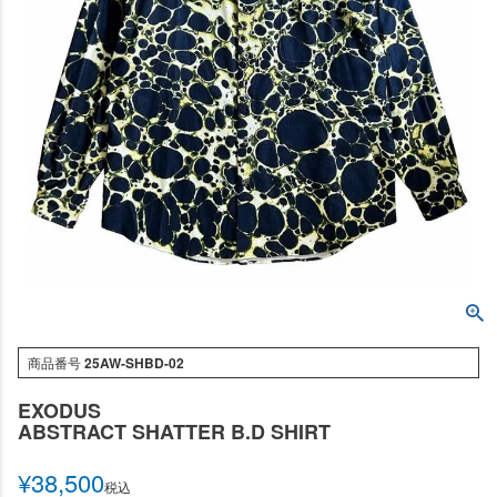
商品番号
25AW-SHBD-02
EXODUS
ABSTRACT SHATTER B.D SHIRT
¥
38,500
税込