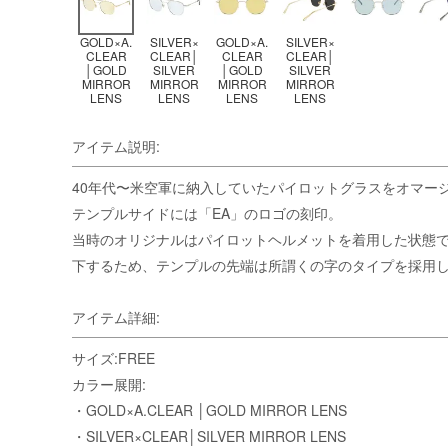
GOLD×A.
SILVER×
GOLD×A.
SILVER×
CLEAR
CLEAR│
CLEAR
CLEAR│
│GOLD
SILVER
│GOLD
SILVER
MIRROR
MIRROR
MIRROR
MIRROR
LENS
LENS
LENS
LENS
アイテム説明:
40年代〜米空軍に納入していたパイロットグラスをオマー
テンプルサイドには「EA」のロゴの刻印。
当時のオリジナルはパイロットヘルメットを着用した状態
下するため、テンプルの先端は所謂くの字のタイプを採用
アイテム詳細:
サイズ:FREE
カラー展開:
・GOLD×A.CLEAR │GOLD MIRROR LENS
・SILVER×CLEAR│SILVER MIRROR LENS