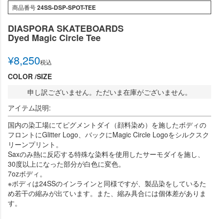
商品番号
24SS-DSP-SPOT-TEE
DIASPORA SKATEBOARDS
Dyed Magic Circle Tee
¥
8,250
税込
COLOR
SIZE
申し訳ございません。ただいま在庫がございません。
アイテム説明:
国内の染工場にてピグメントダイ（顔料染め）を施したボディの
フロントにGlitter Logo、バックにMagic Circle Logoをシルクスク
リーンプリント。
Saxのみ熱に反応する特殊な染料を使用したサーモダイを施し、
30度以上になった部分が白色に変色。
7ozボディ。
※ボディは24SSのインラインと同様ですが、製品染をしているた
め若干の縮みが出ています。また、縮み具合には個体差がありま
す。