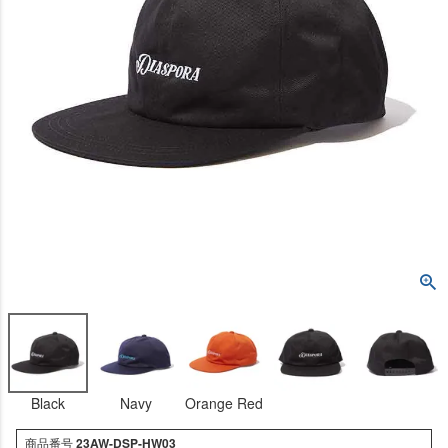
Black
Navy
Orange Red
商品番号
23AW-DSP-HW03