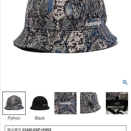
Python
Black
商品番号
23AW-DSP-HW02