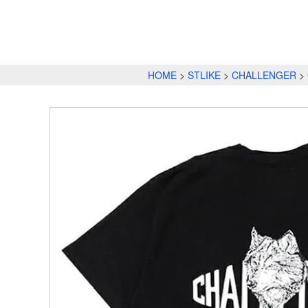
HOME
STLIKE
CHALLENGER