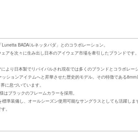
netta BADA/ルネッタバダ」とのコラボレーション。
ウェアを次々に生み出し日本のアイウェア市場を牽引したブランドです
フにより日本製でリバイバルされ現在では多くのブランドとコラボレー
をファッションアイテムへと昇華させた歴史的モデル。その特徴である8
ア界に息づいています。
別仕様はブラックのフレームカラーを採用。
ンズを標準装備し、オールシーズン使用可能なサングラスとしても活躍しま
です。