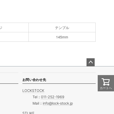
ジ
テンプル
m
145mm
ペー
ジト
ップ
お問い合わせ先
へ
カートへ
LOCKSTOCK
Tel：
011-252-1969
Mail：
info@lock-stock.jp
STLIKE