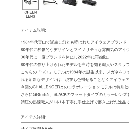
GREEN
LENS
アイテム説明:
1984年代官山で誕生し幻とも呼ばれたアイウェアブランド「Lu
80年代に独創的なデザインとマイノリティな雰囲気のアイ
90年代に一度ブランドを休止し2022年に再始動。
80年代の作り上げられたモデルを当時を知る職人やスタッ
こちらの「1/01」モデルは1984年の誕生以来、メガネ
れる斬新なデザインは、現在も色褪せることなくアイウェ
今回のCHALLENGERとのコラボレーションモデルは特
さらにGREEEN、BLACKのフラットタイプのカラーレ
鯖江の熟練職人が1本1本丁寧に手仕上げで磨き上げた逸品
アイテム詳細:
サイズ展開:FREE