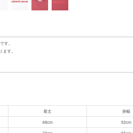
Tです。
ります。
着丈
身幅
68cm
52cm