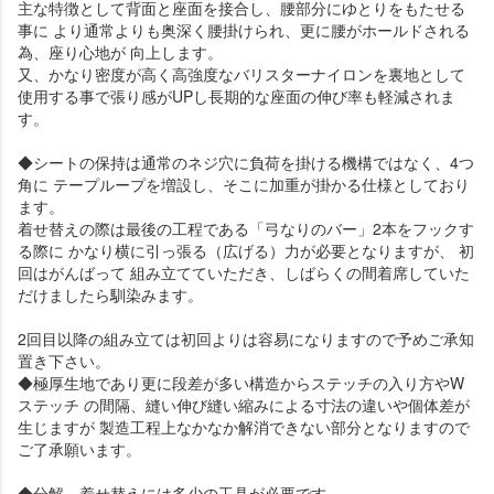
主な特徴として背面と座面を接合し、腰部分にゆとりをもたせる
事に より通常よりも奥深く腰掛けられ、更に腰がホールドされる
為、座り心地が 向上します。
又、かなり密度が高く高強度なバリスターナイロンを裏地として
使用する事で張り感がUPし長期的な座面の伸び率も軽減されま
す。
◆シートの保持は通常のネジ穴に負荷を掛ける機構ではなく、4つ
角に テープループを増設し、そこに加重が掛かる仕様としており
ます。
着せ替えの際は最後の工程である「弓なりのバー」2本をフックす
る際に かなり横に引っ張る（広げる）力が必要となりますが、 初
回はがんばって 組み立てていただき、しばらくの間着席していた
だけましたら馴染みます。
2回目以降の組み立ては初回よりは容易になりますので予めご承知
置き下さい。
◆極厚生地であり更に段差が多い構造からステッチの入り方やW
ステッチ の間隔、縫い伸び縫い縮みによる寸法の違いや個体差が
生じますが 製造工程上なかなか解消できない部分となりますので
ご了承願います。
◆分解、着せ替えには多少の工具が必要です。