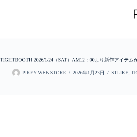
コ
ン
テ
ン
ツ
へ
ス
キ
ッ
TIGHTBOOTH 2026/1/24（SAT）AM12：00より新作ア
プ
PIKEY WEB STORE
2026年1月23日
STLIKE
,
T