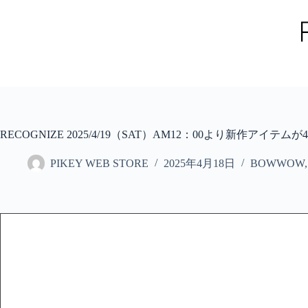
コ
ン
テ
ン
ツ
へ
ス
キ
ッ
RECOGNIZE 2025/4/19（SAT）AM12：00より新作アイ
プ
PIKEY WEB STORE
2025年4月18日
BOWWOW