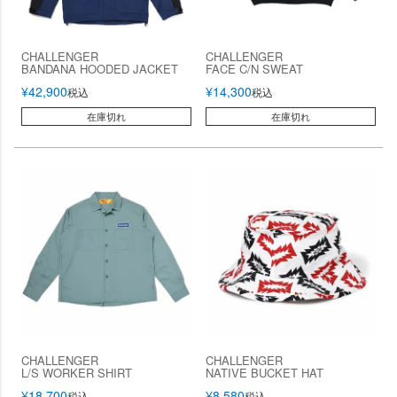
CHALLENGER
CHALLENGER
BANDANA HOODED JACKET
FACE C/N SWEAT
¥
42,900
¥
14,300
税込
税込
在庫切れ
在庫切れ
CHALLENGER
CHALLENGER
L/S WORKER SHIRT
NATIVE BUCKET HAT
¥
18,700
¥
8,580
税込
税込