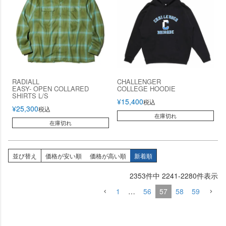
RADIALL
CHALLENGER
EASY- OPEN COLLARED
COLLEGE HOODIE
SHIRTS L/S
¥
15,400
税込
¥
25,300
税込
在庫切れ
在庫切れ
並び替え
価格が安い順
価格が高い順
新着順
2353
件中
2241
-
2280
件表示
1
…
56
57
58
59