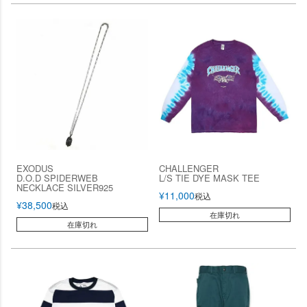
EXODUS
CHALLENGER
D.O.D SPIDERWEB
L/S TIE DYE MASK TEE
NECKLACE SILVER925
¥
11,000
税込
¥
38,500
税込
在庫切れ
在庫切れ