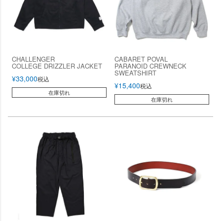
CHALLENGER
CABARET POVAL
COLLEGE DRIZZLER JACKET
PARANOID CREWNECK
SWEATSHIRT
¥
33,000
税込
¥
15,400
税込
在庫切れ
在庫切れ