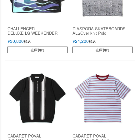
CHALLENGER
DIASPORA SKATEBOARDS
DELUXE LG WEEKENDER
ALL-Over knit Polo
¥
30,800
¥
24,200
税込
税込
在庫切れ
在庫切れ
CABARET POVAL
CABARET POVAL