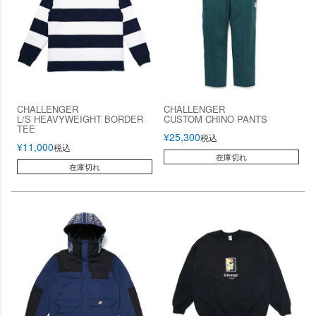
CHALLENGER
CHALLENGER
L/S HEAVYWEIGHT BORDER
CUSTOM CHINO PANTS
TEE
¥
25,300
税込
¥
11,000
税込
在庫切れ
在庫切れ