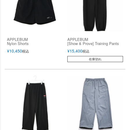
APPLEBUM
APPLEBUM
Nylon Shorts
[Show & Prove] Training Pants
¥
10,450
¥
15,400
税込
税込
在庫切れ