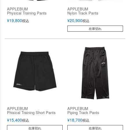
APPLEBUM
APPLEBUM
Physical Training Pants
Nylon Track Pants
¥
19,800
¥
20,900
税込
税込
在庫切れ
APPLEBUM
APPLEBUM
Phisical Training Short Pants
Piping Track Pants
¥
15,400
¥
18,700
税込
税込
在庫切れ
在庫切れ