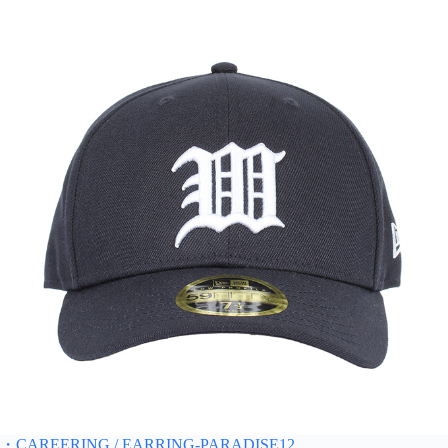
・CAREERING / EARRING-PARADISE12