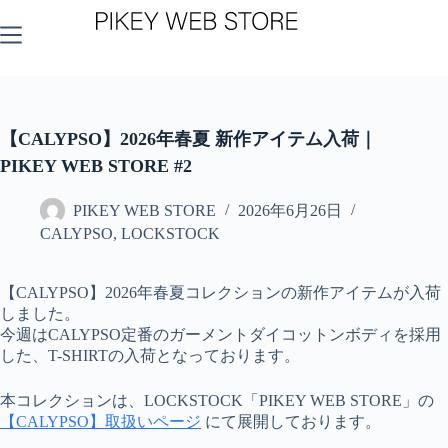
コ
ン
テ
ン
ツ
へ
ス
【CALYPSO】2026年春夏 新作アイテム入荷｜
キ
PIKEY WEB STORE #2
ッ
プ
PIKEY WEB STORE
2026年6月26日
CALYPSO
,
LOCKSTOCK
【CALYPSO】2026年春夏コレクションの新作アイテムが入荷
しました。
今週はCALYPSO定番のガーメントダイコットンボディを採用
した、T-SHIRTの入荷となっております。
本コレクションは、LOCKSTOCK「PIKEY WEB STORE」の
【CALYPSO】取扱いページ
にて展開しております。