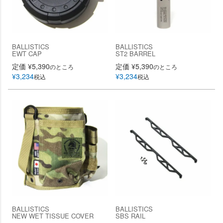
BALLISTICS
BALLISTICS
EWT CAP
ST2 BARREL
定価
¥
5,390
定価
¥
5,390
のところ
のところ
¥
3,234
¥
3,234
税込
税込
BALLISTICS
BALLISTICS
NEW WET TISSUE COVER
SBS RAIL