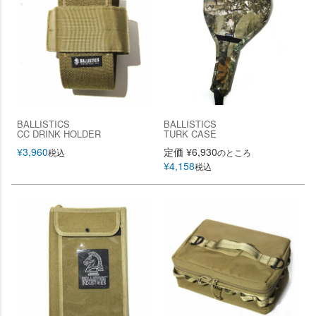
BALLISTICS
BALLISTICS
CC DRINK HOLDER
TURK CASE
¥
3,960
定価
¥
6,930
税込
のところ
¥
4,158
税込