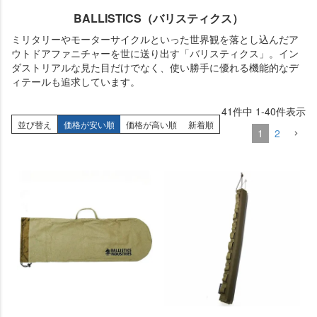
BALLISTICS（バリスティクス）
ミリタリーやモーターサイクルといった世界観を落とし込んだア
ウトドアファニチャーを世に送り出す「バリスティクス」。イン
ダストリアルな見た目だけでなく、使い勝手に優れる機能的なデ
ィテールも追求しています。
41
件中
1
-
40
件表示
並び替え
価格が安い順
価格が高い順
新着順
1
2