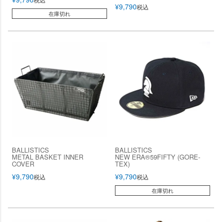
¥
9,790
税込
在庫切れ
BALLISTICS
BALLISTICS
METAL BASKET INNER
NEW ERA®︎59FIFTY (GORE-
COVER
TEX)
¥
9,790
¥
9,790
税込
税込
在庫切れ