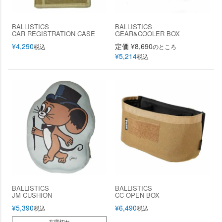
BALLISTICS
BALLISTICS
CAR REGISTRATION CASE
GEAR&COOLER BOX
¥
4,290
定価
¥
8,690
税込
のところ
¥
5,214
税込
BALLISTICS
BALLISTICS
JM CUSHION
CC OPEN BOX
¥
5,390
¥
6,490
税込
税込
在庫切れ