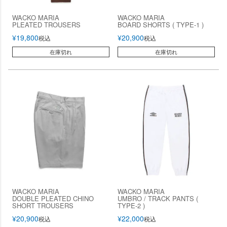
WACKO MARIA
WACKO MARIA
PLEATED TROUSERS
BOARD SHORTS ( TYPE-1 )
¥
19,800
¥
20,900
税込
税込
在庫切れ
在庫切れ
WACKO MARIA
WACKO MARIA
DOUBLE PLEATED CHINO
UMBRO / TRACK PANTS (
SHORT TROUSERS
TYPE-2 )
¥
20,900
¥
22,000
税込
税込