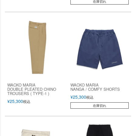
在庫切れ
WACKO MARIA
WACKO MARIA
DOUBLE PLEATED CHINO
NANGA / COMFY SHORTS
TROUSERS ( TYPE-1 )
¥
25,300
税込
¥
25,300
税込
在庫切れ