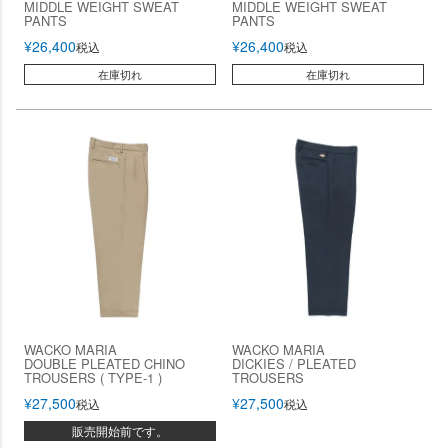
MIDDLE WEIGHT SWEAT
MIDDLE WEIGHT SWEAT
PANTS
PANTS
¥
26,400
¥
26,400
税込
税込
在庫切れ
在庫切れ
WACKO MARIA
WACKO MARIA
DOUBLE PLEATED CHINO
DICKIES / PLEATED
TROUSERS ( TYPE-1 )
TROUSERS
¥
27,500
¥
27,500
税込
税込
販売開始前です。