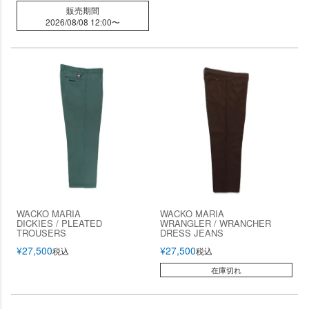
販売期間
2026/08/08 12:00
〜
WACKO MARIA
WACKO MARIA
DICKIES / PLEATED
WRANGLER / WRANCHER
TROUSERS
DRESS JEANS
¥
27,500
¥
27,500
税込
税込
在庫切れ