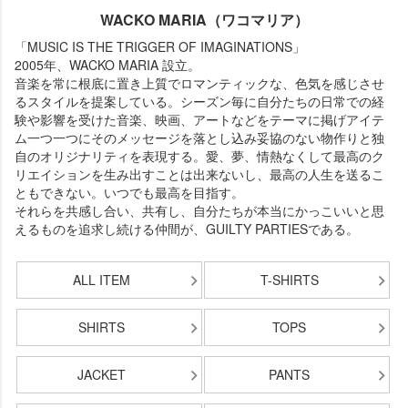
WACKO MARIA（ワコマリア）
「MUSIC IS THE TRIGGER OF IMAGINATIONS」
2005年、WACKO MARIA 設立。
音楽を常に根底に置き上質でロマンティックな、色気を感じさせ
るスタイルを提案している。シーズン毎に自分たちの日常での経
験や影響を受けた音楽、映画、アートなどをテーマに掲げアイテ
ム一つ一つにそのメッセージを落とし込み妥協のない物作りと独
自のオリジナリティを表現する。愛、夢、情熱なくして最高のク
リエイションを生み出すことは出来ないし、最高の人生を送るこ
ともできない。いつでも最高を目指す。
それらを共感し合い、共有し、自分たちが本当にかっこいいと思
えるものを追求し続ける仲間が、GUILTY PARTIESである。
ALL ITEM
T-SHIRTS
SHIRTS
TOPS
JACKET
PANTS