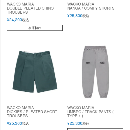
WACKO MARIA
WACKO MARIA
DOUBLE PLEATED CHINO
NANGA / COMFY SHORTS
TROUSERS
¥
25,300
税込
¥
24,200
税込
在庫切れ
WACKO MARIA
WACKO MARIA
DICKIES / PLEATED SHORT
UMBRO / TRACK PANTS (
TROUSERS
TYPE-1 )
¥
25,300
¥
25,300
税込
税込